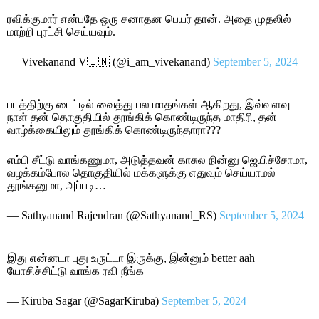
ரவிக்குமார் என்பதே ஒரு சனாதன பெயர் தான். அதை முதலில்
மாற்றி புரட்சி செய்யவும்.
— Vivekanand V🇮🇳 (@i_am_vivekanand)
September 5, 2024
படத்திற்கு டைட்டில் வைத்து பல மாதங்கள் ஆகிறது, இவ்வளவு
நாள் தன் தொகுதியில் தூங்கிக் கொண்டிருந்த மாதிரி, தன்
வாழ்க்கையிலும் தூங்கிக் கொண்டிருந்தாரா???
எம்பி சீட்டு வாங்கணுமா, அடுத்தவன் காசுல நின்னு ஜெயிச்சோமா,
வழக்கம்போல தொகுதியில் மக்களுக்கு எதுவும் செய்யாமல்
தூங்கனுமா, அப்படி…
— Sathyanand Rajendran (@Sathyanand_RS)
September 5, 2024
இது என்னடா புது உருட்டா இருக்கு, இன்னும் better aah
யோசிச்சிட்டு வாங்க ரவி நீங்க
— Kiruba Sagar (@SagarKiruba)
September 5, 2024