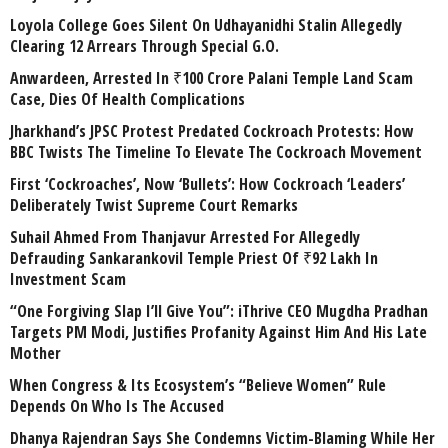
Loyola College Goes Silent On Udhayanidhi Stalin Allegedly
Clearing 12 Arrears Through Special G.O.
Anwardeen, Arrested In ₹100 Crore Palani Temple Land Scam
Case, Dies Of Health Complications
Jharkhand’s JPSC Protest Predated Cockroach Protests: How
BBC Twists The Timeline To Elevate The Cockroach Movement
First ‘Cockroaches’, Now ‘Bullets’: How Cockroach ‘Leaders’
Deliberately Twist Supreme Court Remarks
Suhail Ahmed From Thanjavur Arrested For Allegedly
Defrauding Sankarankovil Temple Priest Of ₹92 Lakh In
Investment Scam
“One Forgiving Slap I’ll Give You”: iThrive CEO Mugdha Pradhan
Targets PM Modi, Justifies Profanity Against Him And His Late
Mother
When Congress & Its Ecosystem’s “Believe Women” Rule
Depends On Who Is The Accused
Dhanya Rajendran Says She Condemns Victim-Blaming While Her