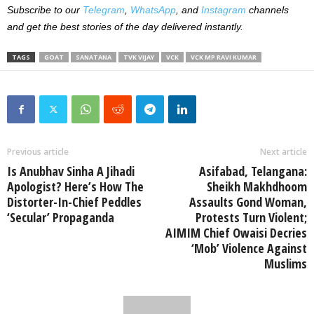
Subscribe to our
Telegram
,
WhatsApp
, and
Instagram
channels
and get the best stories of the day delivered instantly.
TAGS
GOAT
SANATANA
TVK VIJAY
VCK
VCK MP RAVI KUMAR
Previous article
Next article
Is Anubhav Sinha A Jihadi
Asifabad, Telangana:
Apologist? Here’s How The
Sheikh Makhdhoom
Distorter-In-Chief Peddles
Assaults Gond Woman,
‘Secular’ Propaganda
Protests Turn Violent;
AIMIM Chief Owaisi Decries
‘Mob’ Violence Against
Muslims