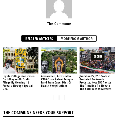
The Commune
RELATED ARTICLES
MORE FROM AUTHOR
Loyola College Goes Silent
Anwardeen, Arrested In
Jharkhand’s JPSC Protest
On Udhayanidhi Stalin
₹100 Crore Palani Temple
Predated Cockroach
Allegedly Clearing 12
Land Scam Case, Dies Of
Protests: How BBC Twists
Arrears Through Special
Health Complications
The Timeline To Elevate
G.O.
The Cockroach Movement
THE COMMUNE NEEDS YOUR SUPPORT