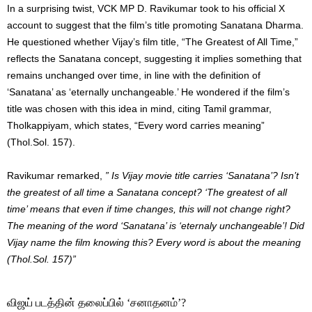
In a surprising twist, VCK MP D. Ravikumar took to his official X
account to suggest that the film’s title promoting Sanatana Dharma.
He questioned whether Vijay’s film title, “The Greatest of All Time,”
reflects the Sanatana concept, suggesting it implies something that
remains unchanged over time, in line with the definition of
‘Sanatana’ as ‘eternally unchangeable.’ He wondered if the film’s
title was chosen with this idea in mind, citing Tamil grammar,
Tholkappiyam, which states, “Every word carries meaning”
(Thol.Sol. 157).
Ravikumar remarked,
” Is Vijay movie title carries ‘Sanatana’? Isn’t
the greatest of all time a Sanatana concept? ‘The greatest of all
time’ means that even if time changes, this will not change right?
The meaning of the word ‘Sanatana’ is ‘eternaly unchangeable’! Did
Vijay name the film knowing this? Every word is about the meaning
(Thol.Sol. 157)”
விஜய் படத்தின் தலைப்பில் ‘சனாதனம்’?