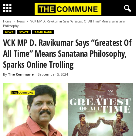
Home
News
VCK MP D. Ravikumar Says “Greatest Of All Time” Means Sanatana
Philosophy,...
NEWS
STATE
TAMIL NADU
VCK MP D. Ravikumar Says “Greatest Of
All Time” Means Sanatana Philosophy,
Sparks Online Trolling
By
The Commune
-
September 5, 2024